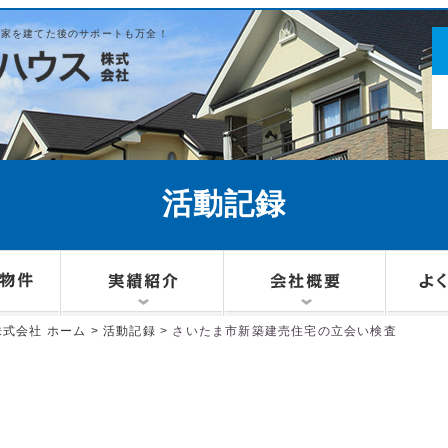
は家を建てた後のサポートも万全！
お
活動記録
式会社 ホーム >
活動記録
> さいたま市新築建売住宅の立会い検査