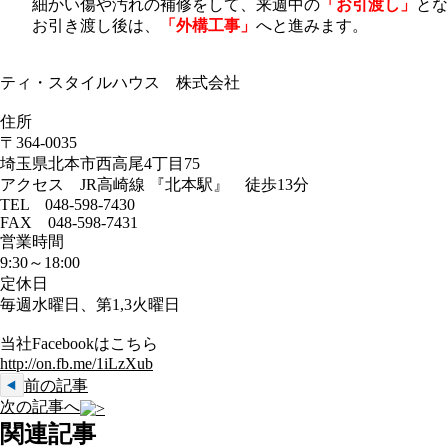
細かい傷や汚れの補修をして、来週中の
「お引渡し」
とな
お引き渡し後は、
「外構工事」
へと進みます。
ティ・スタイルハウス 株式会社
住所
〒364-0035
埼玉県北本市西高尾4丁目75
アクセス JR高崎線 『北本駅』 徒歩13分
TEL 048-598-7430
FAX 048-598-7431
営業時間
9:30～18:00
定休日
毎週水曜日、第1,3火曜日
当社Facebookはこちら
http://on.fb.me/1iLzXub
前の記事
次の記事へ
関連記事