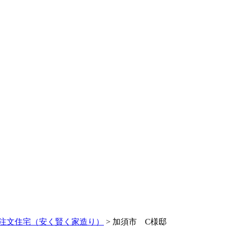
注文住宅（安く賢く家造り）
> 加須市 C様邸