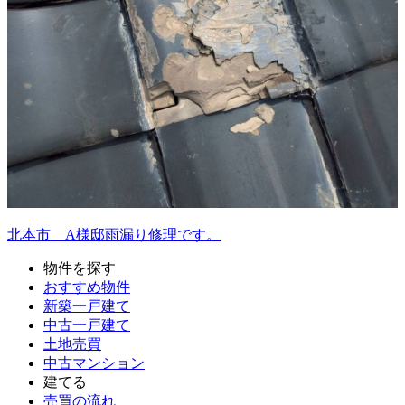
北本市 A様邸雨漏り修理です。
物件を探す
おすすめ物件
新築一戸建て
中古一戸建て
土地売買
中古マンション
建てる
売買の流れ