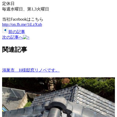
定休日
毎週水曜日、第1,3火曜日
当社Facebookはこちら
http://on.fb.me/1iLzXub
前の記事
次の記事へ
関連記事
鴻巣市 H様邸窓リノベです。