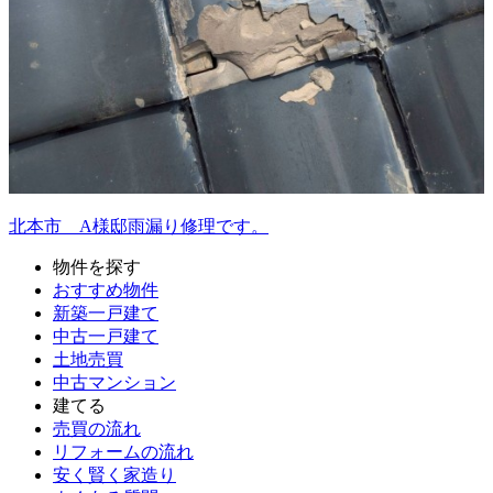
北本市 A様邸雨漏り修理です。
物件を探す
おすすめ物件
新築一戸建て
中古一戸建て
土地売買
中古マンション
建てる
売買の流れ
リフォームの流れ
安く賢く家造り