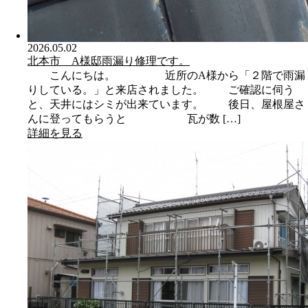
2026.05.02
北本市 A様邸雨漏り修理です。
こんにちは。 近所のA様から「２階で雨漏
りしている。」と来店されました。 ご確認に伺う
と、天井にはシミが出来ています。 後日、屋根屋さ
んに登ってもらうと 瓦が数 […]
詳細を見る